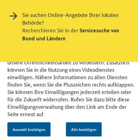
Einwilligung in Tracking und / oder
Sie suchen Online-Angebote Ihrer lokalen
Videodienst
Behörde?
Recherchieren Sie in der
Servicesuche von
Wir bitten Sie an dieser Stelle um Ihre Einwilligung für
Bund und Ländern
verschiedene Zusatzdienste unserer Webseite: Wir
möchten die Nutzeraktivität mit Hilfe
datenschutzfreundlicher Statistiken verstehen, um
unsere Öffentlichkeitsarbeit zu verbessern. Zusätzlich
können Sie in die Nutzung eines Videodienstes
einwilligen. Nähere Informationen zu allen Diensten
finden Sie, wenn Sie die Pluszeichen rechts aufklappen.
Sie können Ihre Einwilligungen jederzeit erteilen oder
© 2026 Bundesministerium für Wirtschaft und Energie
für die Zukunft widerrufen. Rufen Sie dazu bitte diese
RSS
Benutzerhinweise
Inhaltsverzeichnis
Einwilligungsverwaltung über den Link am Ende der
Impressum
Barrierefreiheit
Datenschutz
Seite erneut auf.
Einwilligungsverwaltung
Auswahl bestätigen
Alle bestätigen