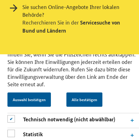
Wir bitten Sie an dieser Stelle um Ihre Einwilligung für
Sie suchen Online-Angebote Ihrer lokalen
verschiedene Zusatzdienste unserer Webseite: Wir
Behörde?
möchten die Nutzeraktivität mit Hilfe
Recherchieren Sie in der
Servicesuche von
datenschutzfreundlicher Statistiken verstehen, um
Bund und Ländern
unsere Öffentlichkeitsarbeit zu verbessern. Zusätzlich
können Sie in die Nutzung eines Videodienstes
einwilligen. Nähere Informationen zu allen Diensten
finden Sie, wenn Sie die Pluszeichen rechts aufklappen.
Sie können Ihre Einwilligungen jederzeit erteilen oder
für die Zukunft widerrufen. Rufen Sie dazu bitte diese
Einwilligungsverwaltung über den Link am Ende der
Seite erneut auf.
© 2026 Bundesministerium für Wirtschaft und Energie
RSS
Benutzerhinweise
Inhaltsverzeichnis
Auswahl bestätigen
Alle bestätigen
Impressum
Barrierefreiheit
Datenschutz
Einwilligungsverwaltung
Technisch notwendig (nicht abwählbar)
Statistik