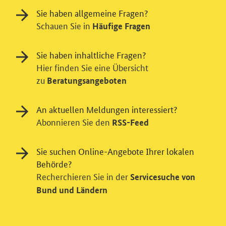
Sie haben allgemeine Fragen?
Schauen Sie in
Häufige Fragen
Sie haben inhaltliche Fragen?
Hier finden Sie eine Übersicht
zu
Beratungsangeboten
An aktuellen Meldungen interessiert?
Abonnieren Sie den
RSS-Feed
Sie suchen Online-Angebote Ihrer lokalen
Einwilligung in Tracking und / oder
Behörde?
Videodienst
Recherchieren Sie in der
Servicesuche von
Wir bitten Sie an dieser Stelle um Ihre Einwilligung für
Bund und Ländern
verschiedene Zusatzdienste unserer Webseite: Wir
möchten die Nutzeraktivität mit Hilfe
datenschutzfreundlicher Statistiken verstehen, um