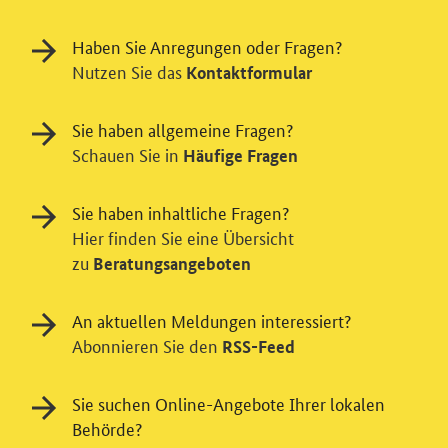
Haben Sie Anregungen oder Fragen?
Nutzen Sie das
Kontaktformular
Sie haben allgemeine Fragen?
Schauen Sie in
Häufige Fragen
Sie haben inhaltliche Fragen?
Hier finden Sie eine Übersicht
zu
Beratungsangeboten
Einwilligung in Tracking und / oder
An aktuellen Meldungen interessiert?
Abonnieren Sie den
RSS-Feed
Videodienst
Wir bitten Sie an dieser Stelle um Ihre Einwilligung für
Sie suchen Online-Angebote Ihrer lokalen
verschiedene Zusatzdienste unserer Webseite: Wir
Behörde?
möchten die Nutzeraktivität mit Hilfe