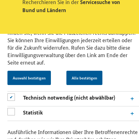
Recherchieren Sie in der
Servicesuche von
datenschutzfreundlicher Statistiken verstehen, um
unsere Öffentlichkeitsarbeit zu verbessern. Zusätzlich
Bund und Ländern
können Sie in die Nutzung eines Videodienstes
einwilligen. Nähere Informationen zu allen Diensten
finden Sie, wenn Sie die Pluszeichen rechts aufklappen.
Sie können Ihre Einwilligungen jederzeit erteilen oder
für die Zukunft widerrufen. Rufen Sie dazu bitte diese
Einwilligungsverwaltung über den Link am Ende der
Seite erneut auf.
© 2026 Bundesministerium für Wirtschaft und Energie
RSS
Benutzerhinweise
Inhaltsverzeichnis
Auswahl bestätigen
Alle bestätigen
Impressum
Barrierefreiheit
Datenschutz
Einwilligungsverwaltung
Technisch notwendig (nicht abwählbar)
Statistik
Ausführliche Informationen über Ihre Betroffenenrechte