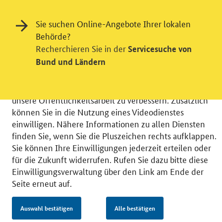
Einwilligung in Tracking und / oder
Sie suchen Online-Angebote Ihrer lokalen
Videodienst
Behörde?
Recherchieren Sie in der
Servicesuche von
Wir bitten Sie an dieser Stelle um Ihre Einwilligung für
Bund und Ländern
verschiedene Zusatzdienste unserer Webseite: Wir
möchten die Nutzeraktivität mit Hilfe
datenschutzfreundlicher Statistiken verstehen, um
unsere Öffentlichkeitsarbeit zu verbessern. Zusätzlich
können Sie in die Nutzung eines Videodienstes
einwilligen. Nähere Informationen zu allen Diensten
finden Sie, wenn Sie die Pluszeichen rechts aufklappen.
Sie können Ihre Einwilligungen jederzeit erteilen oder
© 2026 Bundesministerium für Wirtschaft und Energie
für die Zukunft widerrufen. Rufen Sie dazu bitte diese
RSS
Benutzerhinweise
Inhaltsverzeichnis
Einwilligungsverwaltung über den Link am Ende der
Impressum
Barrierefreiheit
Datenschutz
Seite erneut auf.
Einwilligungsverwaltung
Auswahl bestätigen
Alle bestätigen