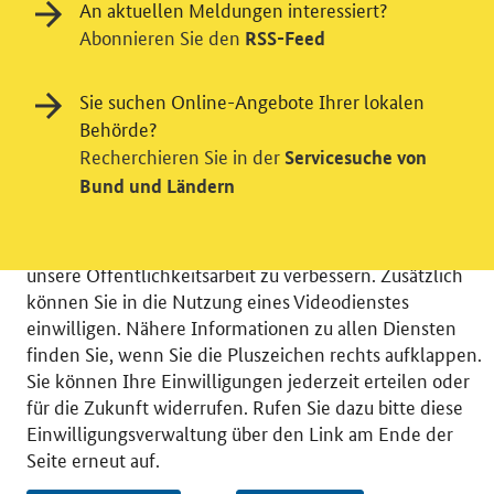
An aktuellen Meldungen interessiert?
Abonnieren Sie den
RSS-Feed
Einwilligung in Tracking und / oder
Sie suchen Online-Angebote Ihrer lokalen
Videodienst
Behörde?
Recherchieren Sie in der
Servicesuche von
Wir bitten Sie an dieser Stelle um Ihre Einwilligung für
Bund und Ländern
verschiedene Zusatzdienste unserer Webseite: Wir
möchten die Nutzeraktivität mit Hilfe
datenschutzfreundlicher Statistiken verstehen, um
unsere Öffentlichkeitsarbeit zu verbessern. Zusätzlich
können Sie in die Nutzung eines Videodienstes
einwilligen. Nähere Informationen zu allen Diensten
finden Sie, wenn Sie die Pluszeichen rechts aufklappen.
Sie können Ihre Einwilligungen jederzeit erteilen oder
© 2026 Bundesministerium für Wirtschaft und Energie
für die Zukunft widerrufen. Rufen Sie dazu bitte diese
RSS
Benutzerhinweise
Inhaltsverzeichnis
Einwilligungsverwaltung über den Link am Ende der
Impressum
Barrierefreiheit
Datenschutz
Seite erneut auf.
Einwilligungsverwaltung