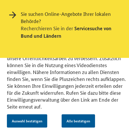
Einwilligung in Tracking und / oder
Sie suchen Online-Angebote Ihrer lokalen
Videodienst
Behörde?
Recherchieren Sie in der
Servicesuche von
Wir bitten Sie an dieser Stelle um Ihre Einwilligung für
Bund und Ländern
verschiedene Zusatzdienste unserer Webseite: Wir
möchten die Nutzeraktivität mit Hilfe
datenschutzfreundlicher Statistiken verstehen, um
unsere Öffentlichkeitsarbeit zu verbessern. Zusätzlich
können Sie in die Nutzung eines Videodienstes
einwilligen. Nähere Informationen zu allen Diensten
finden Sie, wenn Sie die Pluszeichen rechts aufklappen.
Sie können Ihre Einwilligungen jederzeit erteilen oder
© 2026 Bundesministerium für Wirtschaft und Energie
für die Zukunft widerrufen. Rufen Sie dazu bitte diese
RSS
Benutzerhinweise
Inhaltsverzeichnis
Einwilligungsverwaltung über den Link am Ende der
Impressum
Barrierefreiheit
Datenschutz
Seite erneut auf.
Einwilligungsverwaltung
Auswahl bestätigen
Alle bestätigen