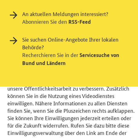
An aktuellen Meldungen interessiert?
Abonnieren Sie den
RSS-Feed
Einwilligung in Tracking und / oder
Sie suchen Online-Angebote Ihrer lokalen
Behörde?
Videodienst
Recherchieren Sie in der
Servicesuche von
Wir bitten Sie an dieser Stelle um Ihre Einwilligung für
Bund und Ländern
verschiedene Zusatzdienste unserer Webseite: Wir
möchten die Nutzeraktivität mit Hilfe
datenschutzfreundlicher Statistiken verstehen, um
unsere Öffentlichkeitsarbeit zu verbessern. Zusätzlich
können Sie in die Nutzung eines Videodienstes
einwilligen. Nähere Informationen zu allen Diensten
finden Sie, wenn Sie die Pluszeichen rechts aufklappen.
Sie können Ihre Einwilligungen jederzeit erteilen oder
© 2026 Bundesministerium für Wirtschaft und Energie
für die Zukunft widerrufen. Rufen Sie dazu bitte diese
RSS
Benutzerhinweise
Inhaltsverzeichnis
Einwilligungsverwaltung über den Link am Ende der
Impressum
Barrierefreiheit
Datenschutz