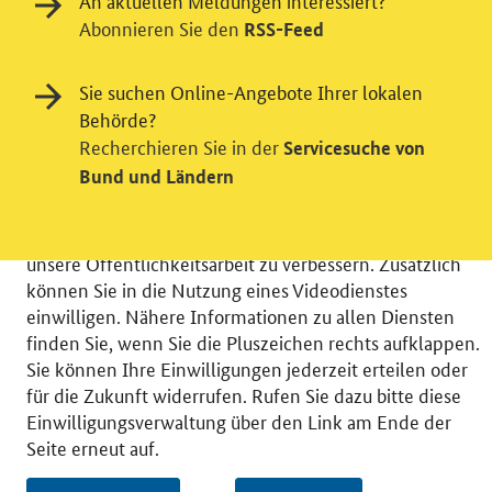
An aktuellen Meldungen interessiert?
Abonnieren Sie den
RSS-Feed
Einwilligung in Tracking und / oder
Sie suchen Online-Angebote Ihrer lokalen
Videodienst
Behörde?
Recherchieren Sie in der
Servicesuche von
Wir bitten Sie an dieser Stelle um Ihre Einwilligung für
Bund und Ländern
verschiedene Zusatzdienste unserer Webseite: Wir
möchten die Nutzeraktivität mit Hilfe
datenschutzfreundlicher Statistiken verstehen, um
unsere Öffentlichkeitsarbeit zu verbessern. Zusätzlich
können Sie in die Nutzung eines Videodienstes
einwilligen. Nähere Informationen zu allen Diensten
finden Sie, wenn Sie die Pluszeichen rechts aufklappen.
Sie können Ihre Einwilligungen jederzeit erteilen oder
© 2026 Bundesministerium für Wirtschaft und Energie
für die Zukunft widerrufen. Rufen Sie dazu bitte diese
RSS
Benutzerhinweise
Inhaltsverzeichnis
Einwilligungsverwaltung über den Link am Ende der
Impressum
Barrierefreiheit
Datenschutz
Seite erneut auf.
Einwilligungsverwaltung