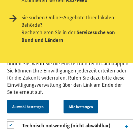
RSS-Feed
Videodienst
Wir bitten Sie an dieser Stelle um Ihre Einwilligung für
Sie suchen Online-Angebote Ihrer lokalen
verschiedene Zusatzdienste unserer Webseite: Wir
Behörde?
möchten die Nutzeraktivität mit Hilfe
Recherchieren Sie in der
Servicesuche von
datenschutzfreundlicher Statistiken verstehen, um
Bund und Ländern
unsere Öffentlichkeitsarbeit zu verbessern. Zusätzlich
können Sie in die Nutzung eines Videodienstes
einwilligen. Nähere Informationen zu allen Diensten
finden Sie, wenn Sie die Pluszeichen rechts aufklappen.
Sie können Ihre Einwilligungen jederzeit erteilen oder
für die Zukunft widerrufen. Rufen Sie dazu bitte diese
Einwilligungsverwaltung über den Link am Ende der
Seite erneut auf.
© 2026 Bundesministerium für Wirtschaft und Energie
RSS
Benutzerhinweise
Inhaltsverzeichnis
Auswahl bestätigen
Alle bestätigen
Impressum
Barrierefreiheit
Datenschutz
Einwilligungsverwaltung
Technisch notwendig (nicht abwählbar)