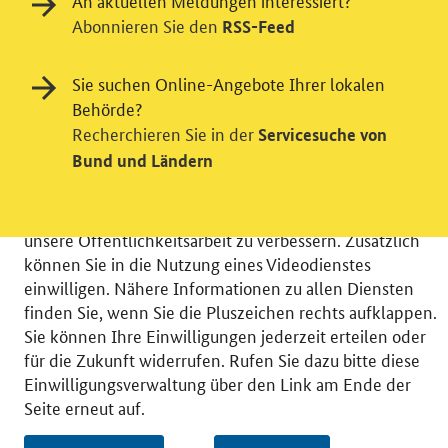
An aktuellen Meldungen interessiert?
Abonnieren Sie den
RSS-Feed
Einwilligung in Tracking und / oder
Sie suchen Online-Angebote Ihrer lokalen
Videodienst
Behörde?
Recherchieren Sie in der
Servicesuche von
Wir bitten Sie an dieser Stelle um Ihre Einwilligung für
Bund und Ländern
verschiedene Zusatzdienste unserer Webseite: Wir
möchten die Nutzeraktivität mit Hilfe
datenschutzfreundlicher Statistiken verstehen, um
unsere Öffentlichkeitsarbeit zu verbessern. Zusätzlich
können Sie in die Nutzung eines Videodienstes
einwilligen. Nähere Informationen zu allen Diensten
finden Sie, wenn Sie die Pluszeichen rechts aufklappen.
Sie können Ihre Einwilligungen jederzeit erteilen oder
© 2026 Bundesministerium für Wirtschaft und Energie
für die Zukunft widerrufen. Rufen Sie dazu bitte diese
RSS
Benutzerhinweise
Inhaltsverzeichnis
Einwilligungsverwaltung über den Link am Ende der
Impressum
Barrierefreiheit
Datenschutz
Seite erneut auf.
Einwilligungsverwaltung