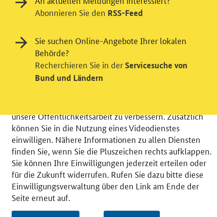
An aktuellen Meldungen interessiert?
Abonnieren Sie den
RSS-Feed
Einwilligung in Tracking und / oder
Sie suchen Online-Angebote Ihrer lokalen
Videodienst
Behörde?
Recherchieren Sie in der
Servicesuche von
Wir bitten Sie an dieser Stelle um Ihre Einwilligung für
Bund und Ländern
verschiedene Zusatzdienste unserer Webseite: Wir
möchten die Nutzeraktivität mit Hilfe
datenschutzfreundlicher Statistiken verstehen, um
unsere Öffentlichkeitsarbeit zu verbessern. Zusätzlich
können Sie in die Nutzung eines Videodienstes
einwilligen. Nähere Informationen zu allen Diensten
finden Sie, wenn Sie die Pluszeichen rechts aufklappen.
Sie können Ihre Einwilligungen jederzeit erteilen oder
© 2026 Bundesministerium für Wirtschaft und Energie
für die Zukunft widerrufen. Rufen Sie dazu bitte diese
RSS
Benutzerhinweise
Inhaltsverzeichnis
Einwilligungsverwaltung über den Link am Ende der
Impressum
Barrierefreiheit
Datenschutz
Seite erneut auf.
Einwilligungsverwaltung