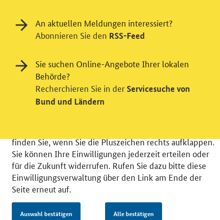
An aktuellen Meldungen interessiert?
Einwilligung in Tracking und / oder
Abonnieren Sie den
RSS-Feed
Videodienst
Wir bitten Sie an dieser Stelle um Ihre Einwilligung für
Sie suchen Online-Angebote Ihrer lokalen
verschiedene Zusatzdienste unserer Webseite: Wir
Behörde?
möchten die Nutzeraktivität mit Hilfe
Recherchieren Sie in der
Servicesuche von
datenschutzfreundlicher Statistiken verstehen, um
Bund und Ländern
unsere Öffentlichkeitsarbeit zu verbessern. Zusätzlich
können Sie in die Nutzung eines Videodienstes
einwilligen. Nähere Informationen zu allen Diensten
finden Sie, wenn Sie die Pluszeichen rechts aufklappen.
Sie können Ihre Einwilligungen jederzeit erteilen oder
für die Zukunft widerrufen. Rufen Sie dazu bitte diese
Einwilligungsverwaltung über den Link am Ende der
Seite erneut auf.
© 2026 Bundesministerium für Wirtschaft und Energie
RSS
Benutzerhinweise
Inhaltsverzeichnis
Impressum
Barrierefreiheit
Datenschutz
Auswahl bestätigen
Alle bestätigen