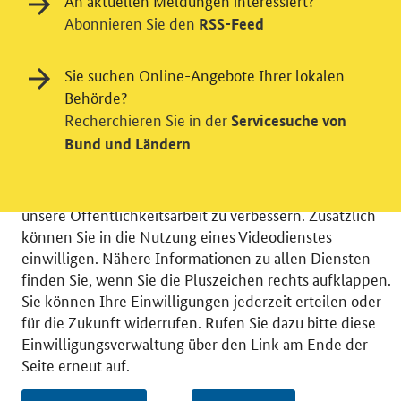
An aktuellen Meldungen interessiert?
Abonnieren Sie den
RSS-Feed
Einwilligung in Tracking und / oder
Sie suchen Online-Angebote Ihrer lokalen
Videodienst
Behörde?
Recherchieren Sie in der
Servicesuche von
Wir bitten Sie an dieser Stelle um Ihre Einwilligung für
Bund und Ländern
verschiedene Zusatzdienste unserer Webseite: Wir
möchten die Nutzeraktivität mit Hilfe
datenschutzfreundlicher Statistiken verstehen, um
unsere Öffentlichkeitsarbeit zu verbessern. Zusätzlich
können Sie in die Nutzung eines Videodienstes
einwilligen. Nähere Informationen zu allen Diensten
finden Sie, wenn Sie die Pluszeichen rechts aufklappen.
Sie können Ihre Einwilligungen jederzeit erteilen oder
© 2026 Bundesministerium für Wirtschaft und Energie
für die Zukunft widerrufen. Rufen Sie dazu bitte diese
RSS
Benutzerhinweise
Inhaltsverzeichnis
Einwilligungsverwaltung über den Link am Ende der
Impressum
Barrierefreiheit
Datenschutz
Seite erneut auf.
Einwilligungsverwaltung