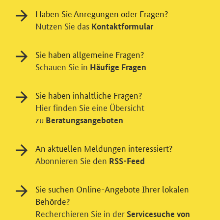
Haben Sie Anregungen oder Fragen?
Nutzen Sie das
Kontaktformular
Sie haben allgemeine Fragen?
Schauen Sie in
Häufige Fragen
Sie haben inhaltliche Fragen?
Hier finden Sie eine Übersicht
zu
Beratungsangeboten
Einwilligung in Tracking und / oder
Videodienst
An aktuellen Meldungen interessiert?
Wir bitten Sie an dieser Stelle um Ihre Einwilligung für
Abonnieren Sie den
RSS-Feed
verschiedene Zusatzdienste unserer Webseite: Wir
möchten die Nutzeraktivität mit Hilfe
Sie suchen Online-Angebote Ihrer lokalen
datenschutzfreundlicher Statistiken verstehen, um
Behörde?
unsere Öffentlichkeitsarbeit zu verbessern. Zusätzlich
Recherchieren Sie in der
können Sie in die Nutzung eines Videodienstes
Servicesuche von