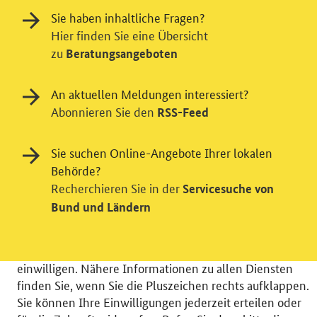
Sie haben inhaltliche Fragen?
Hier finden Sie eine Übersicht
zu
Beratungsangeboten
An aktuellen Meldungen interessiert?
Abonnieren Sie den
RSS-Feed
Einwilligung in Tracking und / oder
Videodienst
Sie suchen Online-Angebote Ihrer lokalen
Wir bitten Sie an dieser Stelle um Ihre Einwilligung für
Behörde?
verschiedene Zusatzdienste unserer Webseite: Wir
Recherchieren Sie in der
Servicesuche von
möchten die Nutzeraktivität mit Hilfe
Bund und Ländern
datenschutzfreundlicher Statistiken verstehen, um
unsere Öffentlichkeitsarbeit zu verbessern. Zusätzlich
können Sie in die Nutzung eines Videodienstes
einwilligen. Nähere Informationen zu allen Diensten
finden Sie, wenn Sie die Pluszeichen rechts aufklappen.
Sie können Ihre Einwilligungen jederzeit erteilen oder