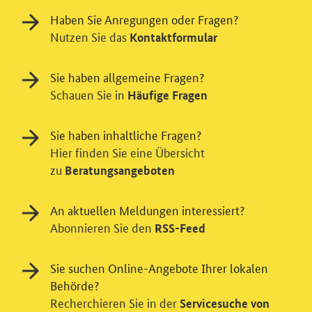
Haben Sie Anregungen oder Fragen?
Nutzen Sie das
Kontaktformular
Sie haben allgemeine Fragen?
Schauen Sie in
Häufige Fragen
Sie haben inhaltliche Fragen?
Hier finden Sie eine Übersicht
zu
Beratungsangeboten
Einwilligung in Tracking und / oder
Videodienst
An aktuellen Meldungen interessiert?
Wir bitten Sie an dieser Stelle um Ihre Einwilligung für
Abonnieren Sie den
RSS-Feed
verschiedene Zusatzdienste unserer Webseite: Wir
möchten die Nutzeraktivität mit Hilfe
Sie suchen Online-Angebote Ihrer lokalen
datenschutzfreundlicher Statistiken verstehen, um
Behörde?
unsere Öffentlichkeitsarbeit zu verbessern. Zusätzlich
Recherchieren Sie in der
können Sie in die Nutzung eines Videodienstes
Servicesuche von