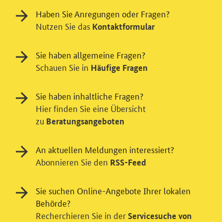
Haben Sie Anregungen oder Fragen?
Nutzen Sie das
Kontaktformular
Sie haben allgemeine Fragen?
Schauen Sie in
Häufige Fragen
Sie haben inhaltliche Fragen?
Hier finden Sie eine Übersicht
zu
Beratungsangeboten
Einwilligung in Tracking und / oder
Videodienst
An aktuellen Meldungen interessiert?
Wir bitten Sie an dieser Stelle um Ihre Einwilligung für
Abonnieren Sie den
RSS-Feed
verschiedene Zusatzdienste unserer Webseite: Wir
möchten die Nutzeraktivität mit Hilfe
Sie suchen Online-Angebote Ihrer lokalen
datenschutzfreundlicher Statistiken verstehen, um
Behörde?
unsere Öffentlichkeitsarbeit zu verbessern. Zusätzlich
Recherchieren Sie in der
können Sie in die Nutzung eines Videodienstes
Servicesuche von