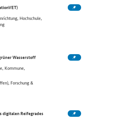
ationVET)
inrichtung, Hochschule,
ung
grüner Wasserstoff
ule, Kommune,
ffen), Forschung &
 digitalen Reifegrades