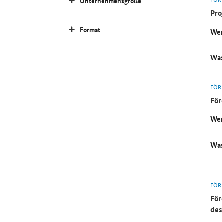
Unternehmensgröße
Pro
Format
Wer
Was
FÖR
För
Wer
Was
FÖR
För
des