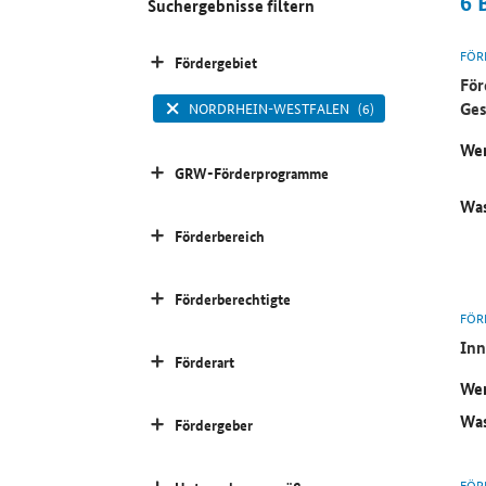
6
Suchergebnisse filtern
FÖR
Fördergebiet
För
Ges
NORDRHEIN-WESTFALEN
(6)
Wer
GRW-Förderprogramme
Was
Förderbereich
Förderberechtigte
FÖR
Inn
Förderart
Wer
Was
Fördergeber
FÖR