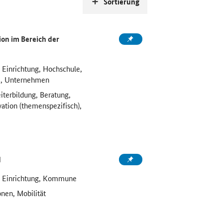
Sortierung
on im Bereich der
 Einrichtung, Hochschule,
e, Unternehmen
iterbildung, Beratung,
vation (themenspezifisch),
d
e Einrichtung, Kommune
onen, Mobilität