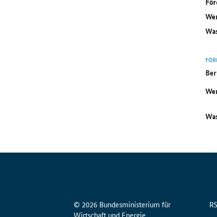
För
Wer
Was
FÖR
Ber
Wer
Was
© 2026 Bundesministerium für
R
Wirtschaft und Energie