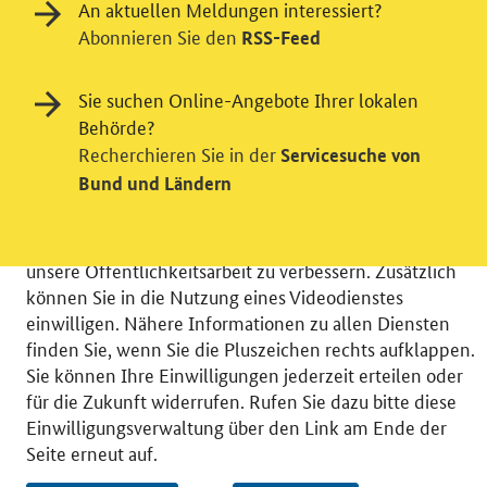
An aktuellen Meldungen interessiert?
Abonnieren Sie den
RSS-Feed
Einwilligung in Tracking und / oder
Sie suchen Online-Angebote Ihrer lokalen
Videodienst
Behörde?
Recherchieren Sie in der
Servicesuche von
Wir bitten Sie an dieser Stelle um Ihre Einwilligung für
Bund und Ländern
verschiedene Zusatzdienste unserer Webseite: Wir
möchten die Nutzeraktivität mit Hilfe
datenschutzfreundlicher Statistiken verstehen, um
unsere Öffentlichkeitsarbeit zu verbessern. Zusätzlich
können Sie in die Nutzung eines Videodienstes
einwilligen. Nähere Informationen zu allen Diensten
finden Sie, wenn Sie die Pluszeichen rechts aufklappen.
Sie können Ihre Einwilligungen jederzeit erteilen oder
© 2026 Bundesministerium für Wirtschaft und Energie
für die Zukunft widerrufen. Rufen Sie dazu bitte diese
RSS
Benutzerhinweise
Inhaltsverzeichnis
Einwilligungsverwaltung über den Link am Ende der
Impressum
Barrierefreiheit
Datenschutz
Seite erneut auf.
Einwilligungsverwaltung