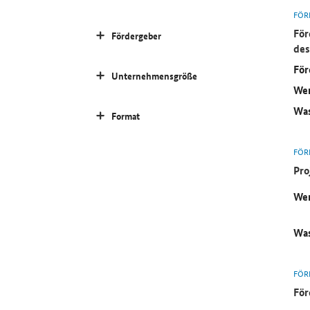
FÖR
För
Fördergeber
des
För
Unternehmensgröße
Wer
Was
Format
FÖR
Pro
Wer
Was
FÖR
För