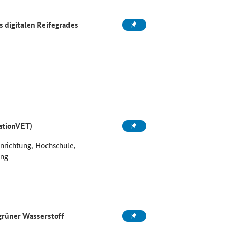
 digitalen Reifegrades
ationVET)
inrichtung, Hochschule,
ung
grüner Wasserstoff