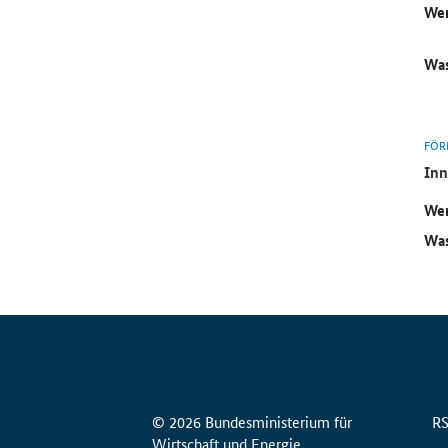
Wer
Was
FÖR
Inn
Wer
Was
© 2026 Bundesministerium für
R
Wirtschaft und Energie