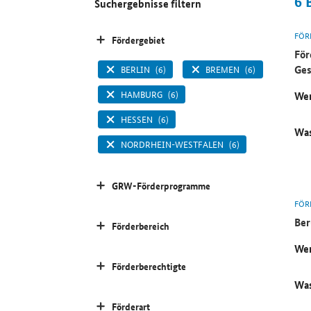
6
Suchergebnisse filtern
FÖR
Fördergebiet
För
Ges
BERLIN
(6)
BREMEN
(6)
HAMBURG
(6)
Wer
HESSEN
(6)
Was
NORDRHEIN-WESTFALEN
(6)
GRW-Förderprogramme
FÖR
Ber
Förderbereich
Wer
Förderberechtigte
Was
Förderart