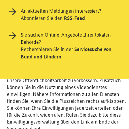
An aktuellen Meldungen interessiert?
Abonnieren Sie den
RSS-Feed
Einwilligung in Tracking und / oder
Sie suchen Online-Angebote Ihrer lokalen
Behörde?
Videodienst
Recherchieren Sie in der
Servicesuche von
Wir bitten Sie an dieser Stelle um Ihre Einwilligung für
Bund und Ländern
verschiedene Zusatzdienste unserer Webseite: Wir
möchten die Nutzeraktivität mit Hilfe
datenschutzfreundlicher Statistiken verstehen, um
unsere Öffentlichkeitsarbeit zu verbessern. Zusätzlich
können Sie in die Nutzung eines Videodienstes
einwilligen. Nähere Informationen zu allen Diensten
finden Sie, wenn Sie die Pluszeichen rechts aufklappen.
Sie können Ihre Einwilligungen jederzeit erteilen oder
© 2026 Bundesministerium für Wirtschaft und Energie
für die Zukunft widerrufen. Rufen Sie dazu bitte diese
RSS
Benutzerhinweise
Inhaltsverzeichnis
Einwilligungsverwaltung über den Link am Ende der
Impressum
Barrierefreiheit
Datenschutz
Seite erneut auf.
Einwilligungsverwaltung