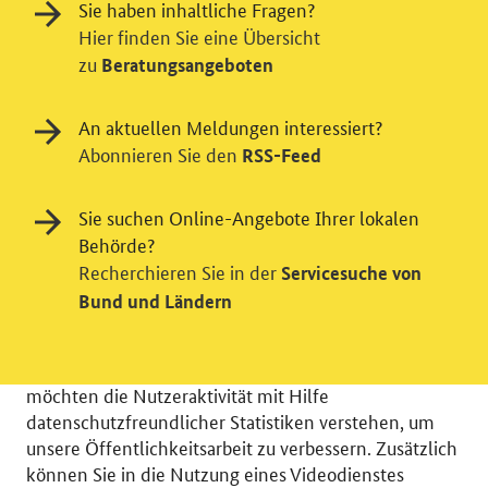
Sie haben inhaltliche Fragen?
Hier finden Sie eine Übersicht
zu
Beratungsangeboten
An aktuellen Meldungen interessiert?
Abonnieren Sie den
RSS-Feed
Sie suchen Online-Angebote Ihrer lokalen
Behörde?
Einwilligung in Tracking und / oder
Recherchieren Sie in der
Servicesuche von
Bund und Ländern
Videodienst
Wir bitten Sie an dieser Stelle um Ihre Einwilligung für
verschiedene Zusatzdienste unserer Webseite: Wir
möchten die Nutzeraktivität mit Hilfe
datenschutzfreundlicher Statistiken verstehen, um
unsere Öffentlichkeitsarbeit zu verbessern. Zusätzlich
können Sie in die Nutzung eines Videodienstes