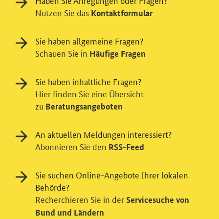
Haben Sie Anregungen oder Fragen?
Nutzen Sie das
Kontaktformular
Sie haben allgemeine Fragen?
Schauen Sie in
Häufige Fragen
Sie haben inhaltliche Fragen?
Hier finden Sie eine Übersicht
zu
Beratungsangeboten
An aktuellen Meldungen interessiert?
Abonnieren Sie den
RSS-Feed
Sie suchen Online-Angebote Ihrer lokalen
Einwilligung in Tracking und / oder
Behörde?
Videodienst
Recherchieren Sie in der
Servicesuche von
Wir bitten Sie an dieser Stelle um Ihre Einwilligung für
Bund und Ländern