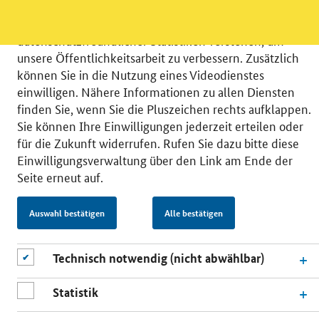
verschiedene Zusatzdienste unserer Webseite: Wir
möchten die Nutzeraktivität mit Hilfe
datenschutzfreundlicher Statistiken verstehen, um
unsere Öffentlichkeitsarbeit zu verbessern. Zusätzlich
können Sie in die Nutzung eines Videodienstes
einwilligen. Nähere Informationen zu allen Diensten
finden Sie, wenn Sie die Pluszeichen rechts aufklappen.
© 2026 Bundesministerium für Wirtschaft und Energie
Sie können Ihre Einwilligungen jederzeit erteilen oder
RSS
Benutzerhinweise
Inhaltsverzeichnis
für die Zukunft widerrufen. Rufen Sie dazu bitte diese
Impressum
Barrierefreiheit
Datenschutz
Einwilligungsverwaltung über den Link am Ende der
Einwilligungsverwaltung
Seite erneut auf.
Auswahl bestätigen
Alle bestätigen
Technisch notwendig (nicht abwählbar)
Statistik