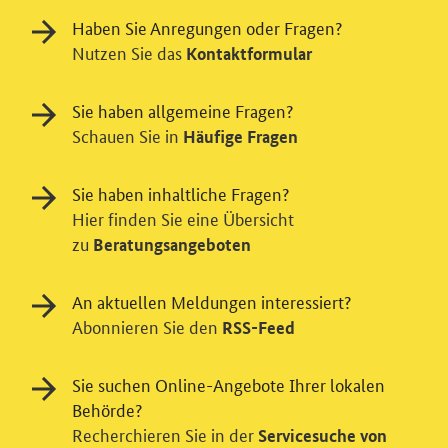
Haben Sie Anregungen oder Fragen?
Nutzen Sie das
Kontaktformular
Sie haben allgemeine Fragen?
Schauen Sie in
Häufige Fragen
Sie haben inhaltliche Fragen?
Hier finden Sie eine Übersicht
zu
Beratungsangeboten
Einwilligung in Tracking und / oder
Videodienst
An aktuellen Meldungen interessiert?
Wir bitten Sie an dieser Stelle um Ihre Einwilligung für
Abonnieren Sie den
RSS-Feed
verschiedene Zusatzdienste unserer Webseite: Wir
möchten die Nutzeraktivität mit Hilfe
Sie suchen Online-Angebote Ihrer lokalen
datenschutzfreundlicher Statistiken verstehen, um
Behörde?
unsere Öffentlichkeitsarbeit zu verbessern. Zusätzlich
Recherchieren Sie in der
können Sie in die Nutzung eines Videodienstes
Servicesuche von