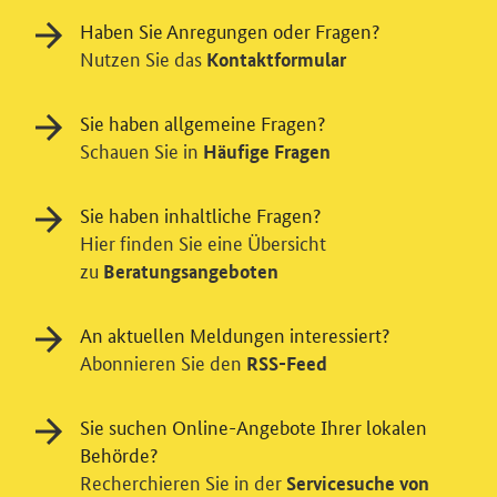
Haben Sie Anregungen oder Fragen?
Nutzen Sie das
Kontaktformular
Sie haben allgemeine Fragen?
Schauen Sie in
Häufige Fragen
Sie haben inhaltliche Fragen?
Hier finden Sie eine Übersicht
zu
Beratungsangeboten
Einwilligung in Tracking und / oder
Videodienst
An aktuellen Meldungen interessiert?
Wir bitten Sie an dieser Stelle um Ihre Einwilligung für
Abonnieren Sie den
RSS-Feed
verschiedene Zusatzdienste unserer Webseite: Wir
möchten die Nutzeraktivität mit Hilfe
Sie suchen Online-Angebote Ihrer lokalen
datenschutzfreundlicher Statistiken verstehen, um
Behörde?
unsere Öffentlichkeitsarbeit zu verbessern. Zusätzlich
Recherchieren Sie in der
können Sie in die Nutzung eines Videodienstes
Servicesuche von