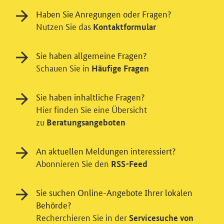
Haben Sie Anregungen oder Fragen?
Nutzen Sie das
Kontaktformular
Sie haben allgemeine Fragen?
Schauen Sie in
Häufige Fragen
Sie haben inhaltliche Fragen?
Hier finden Sie eine Übersicht
zu
Beratungsangeboten
Einwilligung in Tracking und / oder
Videodienst
An aktuellen Meldungen interessiert?
Wir bitten Sie an dieser Stelle um Ihre Einwilligung für
Abonnieren Sie den
RSS-Feed
verschiedene Zusatzdienste unserer Webseite: Wir
möchten die Nutzeraktivität mit Hilfe
Sie suchen Online-Angebote Ihrer lokalen
datenschutzfreundlicher Statistiken verstehen, um
Behörde?
unsere Öffentlichkeitsarbeit zu verbessern. Zusätzlich
Recherchieren Sie in der
können Sie in die Nutzung eines Videodienstes
Servicesuche von