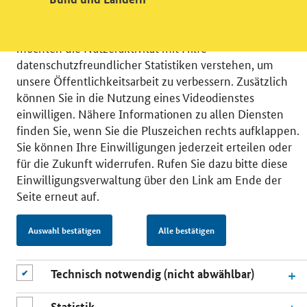
Wir bitten Sie an dieser Stelle um Ihre Einwilligung für
verschiedene Zusatzdienste unserer Webseite: Wir
möchten die Nutzeraktivität mit Hilfe
datenschutzfreundlicher Statistiken verstehen, um
unsere Öffentlichkeitsarbeit zu verbessern. Zusätzlich
können Sie in die Nutzung eines Videodienstes
einwilligen. Nähere Informationen zu allen Diensten
© 2026 Bundesministerium für Wirtschaft und Energie
finden Sie, wenn Sie die Pluszeichen rechts aufklappen.
RSS
Benutzerhinweise
Inhaltsverzeichnis
Sie können Ihre Einwilligungen jederzeit erteilen oder
Impressum
Barrierefreiheit
Datenschutz
für die Zukunft widerrufen. Rufen Sie dazu bitte diese
Einwilligungsverwaltung
Einwilligungsverwaltung über den Link am Ende der
Seite erneut auf.
Auswahl bestätigen
Alle bestätigen
Technisch notwendig (nicht abwählbar)
Statistik