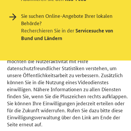
Sie suchen Online-Angebote Ihrer lokalen
Behörde?
Einwilligung in Tracking und / oder
Recherchieren Sie in der
Servicesuche von
Videodienst
Bund und Ländern
Wir bitten Sie an dieser Stelle um Ihre Einwilligung für
verschiedene Zusatzdienste unserer Webseite: Wir
möchten die Nutzeraktivität mit Hilfe
datenschutzfreundlicher Statistiken verstehen, um
unsere Öffentlichkeitsarbeit zu verbessern. Zusätzlich
können Sie in die Nutzung eines Videodienstes
einwilligen. Nähere Informationen zu allen Diensten
© 2026 Bundesministerium für Wirtschaft und Energie
finden Sie, wenn Sie die Pluszeichen rechts aufklappen.
RSS
Benutzerhinweise
Inhaltsverzeichnis
Sie können Ihre Einwilligungen jederzeit erteilen oder
Impressum
Barrierefreiheit
Datenschutz
für die Zukunft widerrufen. Rufen Sie dazu bitte diese
Einwilligungsverwaltung
Einwilligungsverwaltung über den Link am Ende der
Seite erneut auf.