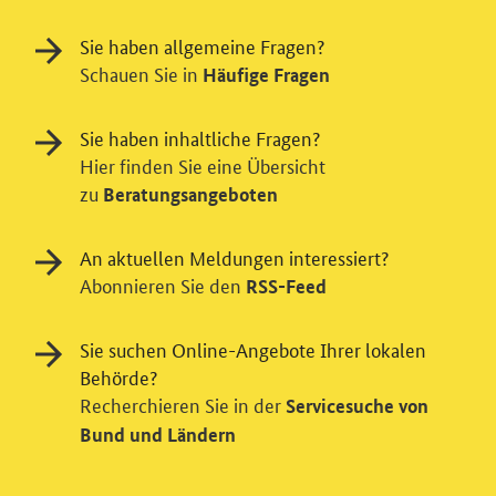
Sie haben allgemeine Fragen?
Schauen Sie in
Häufige Fragen
Sie haben inhaltliche Fragen?
Hier finden Sie eine Übersicht
zu
Beratungsangeboten
An aktuellen Meldungen interessiert?
Abonnieren Sie den
RSS-Feed
Einwilligung in Tracking und / oder
Sie suchen Online-Angebote Ihrer lokalen
Videodienst
Behörde?
Wir bitten Sie an dieser Stelle um Ihre Einwilligung für
Recherchieren Sie in der
Servicesuche von
verschiedene Zusatzdienste unserer Webseite: Wir
Bund und Ländern
möchten die Nutzeraktivität mit Hilfe
datenschutzfreundlicher Statistiken verstehen, um