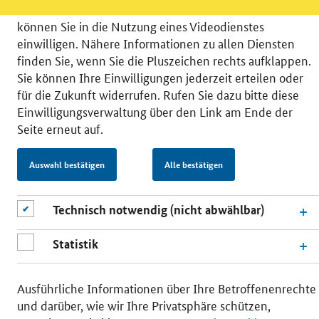
unsere Öffentlichkeitsarbeit zu verbessern. Zusätzlich
können Sie in die Nutzung eines Videodienstes
einwilligen. Nähere Informationen zu allen Diensten
finden Sie, wenn Sie die Pluszeichen rechts aufklappen.
Sie können Ihre Einwilligungen jederzeit erteilen oder
© 2026 Bundesministerium für Wirtschaft und Energie
für die Zukunft widerrufen. Rufen Sie dazu bitte diese
RSS
Benutzerhinweise
Inhaltsverzeichnis
Einwilligungsverwaltung über den Link am Ende der
Impressum
Barrierefreiheit
Datenschutz
Seite erneut auf.
Einwilligungsverwaltung
Auswahl bestätigen
Alle bestätigen
Technisch notwendig (nicht abwählbar)
Statistik
Ausführliche Informationen über Ihre Betroffenenrechte
und darüber, wie wir Ihre Privatsphäre schützen,