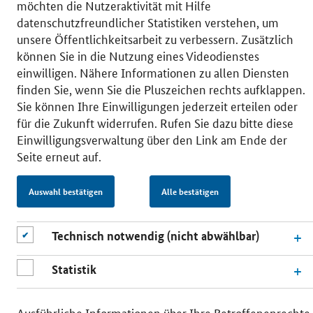
möchten die Nutzeraktivität mit Hilfe
datenschutzfreundlicher Statistiken verstehen, um
unsere Öffentlichkeitsarbeit zu verbessern. Zusätzlich
© 2026 Bundesministerium für Wirtschaft und Energie
RSS
Benutzerhinweise
Inhaltsverzeichnis
können Sie in die Nutzung eines Videodienstes
Impressum
Barrierefreiheit
Datenschutz
einwilligen. Nähere Informationen zu allen Diensten
Einwilligungsverwaltung
finden Sie, wenn Sie die Pluszeichen rechts aufklappen.
Sie können Ihre Einwilligungen jederzeit erteilen oder
für die Zukunft widerrufen. Rufen Sie dazu bitte diese
Einwilligungsverwaltung über den Link am Ende der
Seite erneut auf.
Auswahl bestätigen
Alle bestätigen
Technisch notwendig (nicht abwählbar)
Statistik
Ausführliche Informationen über Ihre Betroffenenrechte