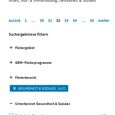
Arbeit, Aus- & Weiterbildung, Gesundheit & Soziales
zurück
1
…
30
31
32
33
34
…
43
weiter
Suchergebnisse filtern
Fördergebiet
GRW-Förderprogramme
Förderbereich
GESUNDHEIT & SOZIALES
(427)
Unterbereich Gesundheit & Soziales