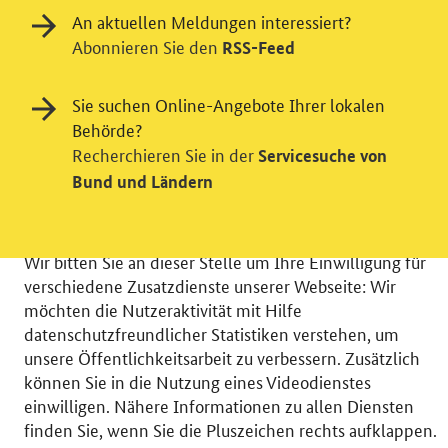
An aktuellen Meldungen interessiert?
Abonnieren Sie den
RSS-Feed
Sie suchen Online-Angebote Ihrer lokalen
Behörde?
Recherchieren Sie in der
Servicesuche von
Bund und Ländern
Einwilligung in Tracking und / oder
Videodienst
Wir bitten Sie an dieser Stelle um Ihre Einwilligung für
verschiedene Zusatzdienste unserer Webseite: Wir
möchten die Nutzeraktivität mit Hilfe
datenschutzfreundlicher Statistiken verstehen, um
unsere Öffentlichkeitsarbeit zu verbessern. Zusätzlich
© 2026 Bundesministerium für Wirtschaft und Energie
können Sie in die Nutzung eines Videodienstes
RSS
Benutzerhinweise
Inhaltsverzeichnis
einwilligen. Nähere Informationen zu allen Diensten
Impressum
Barrierefreiheit
Datenschutz
finden Sie, wenn Sie die Pluszeichen rechts aufklappen.
Einwilligungsverwaltung