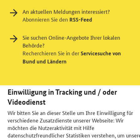
An aktuellen Meldungen interessiert?
Abonnieren Sie den
RSS-Feed
Sie suchen Online-Angebote Ihrer lokalen
Behörde?
Recherchieren Sie in der
Servicesuche von
Bund und Ländern
Einwilligung in Tracking und / oder
Videodienst
Wir bitten Sie an dieser Stelle um Ihre Einwilligung für
© 2026 Bundesministerium für Wirtschaft und Energie
verschiedene Zusatzdienste unserer Webseite: Wir
RSS
Benutzerhinweise
Inhaltsverzeichnis
möchten die Nutzeraktivität mit Hilfe
Impressum
Barrierefreiheit
Datenschutz
datenschutzfreundlicher Statistiken verstehen, um unser
Einwilligungsverwaltung