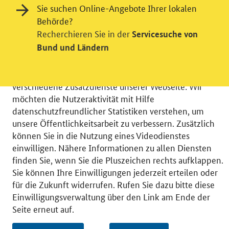
Sie suchen Online-Angebote Ihrer lokalen
Behörde?
Recherchieren Sie in der
Servicesuche von
Einwilligung in Tracking und / oder
Bund und Ländern
Videodienst
Wir bitten Sie an dieser Stelle um Ihre Einwilligung für
verschiedene Zusatzdienste unserer Webseite: Wir
möchten die Nutzeraktivität mit Hilfe
datenschutzfreundlicher Statistiken verstehen, um
unsere Öffentlichkeitsarbeit zu verbessern. Zusätzlich
können Sie in die Nutzung eines Videodienstes
© 2026 Bundesministerium für Wirtschaft und Energie
einwilligen. Nähere Informationen zu allen Diensten
RSS
Benutzerhinweise
Inhaltsverzeichnis
finden Sie, wenn Sie die Pluszeichen rechts aufklappen.
Impressum
Barrierefreiheit
Datenschutz
Sie können Ihre Einwilligungen jederzeit erteilen oder
Einwilligungsverwaltung
für die Zukunft widerrufen. Rufen Sie dazu bitte diese
Einwilligungsverwaltung über den Link am Ende der
Seite erneut auf.