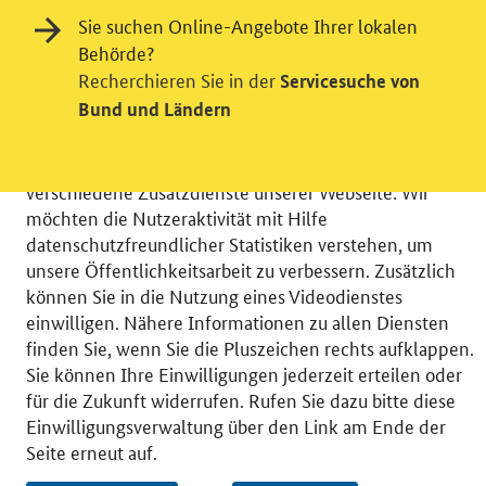
Sie suchen Online-Angebote Ihrer lokalen
Behörde?
Recherchieren Sie in der
Servicesuche von
Einwilligung in Tracking und / oder
Bund und Ländern
Videodienst
Wir bitten Sie an dieser Stelle um Ihre Einwilligung für
verschiedene Zusatzdienste unserer Webseite: Wir
möchten die Nutzeraktivität mit Hilfe
datenschutzfreundlicher Statistiken verstehen, um
unsere Öffentlichkeitsarbeit zu verbessern. Zusätzlich
können Sie in die Nutzung eines Videodienstes
© 2026 Bundesministerium für Wirtschaft und Energie
einwilligen. Nähere Informationen zu allen Diensten
RSS
Benutzerhinweise
Inhaltsverzeichnis
finden Sie, wenn Sie die Pluszeichen rechts aufklappen.
Impressum
Barrierefreiheit
Datenschutz
Sie können Ihre Einwilligungen jederzeit erteilen oder
Einwilligungsverwaltung
für die Zukunft widerrufen. Rufen Sie dazu bitte diese
Einwilligungsverwaltung über den Link am Ende der
Seite erneut auf.