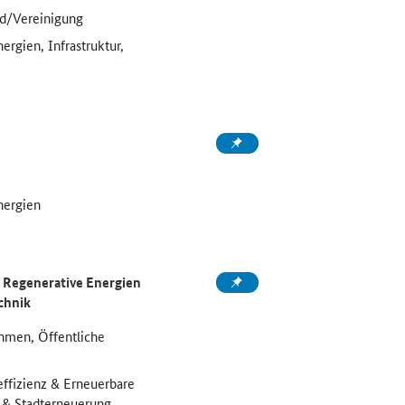
d/Vereinigung
ergien, Infrastruktur,
nergien
Regenerative Energien
chnik
hmen, Öffentliche
effizienz & Erneuerbare
u & Stadterneuerung,