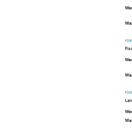
Wer
Was
FÖR
Fis
Wer
Was
FÖR
Lan
Wer
Was