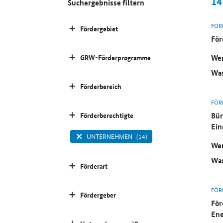
14
Suchergebnisse filtern
FÖR
Fördergebiet
För
Wer
GRW-Förderprogramme
Was
Förderbereich
FÖR
Bür
Förderberechtigte
Ein
UNTERNEHMEN
(14)
Wer
Was
Förderart
FÖR
Fördergeber
För
Ene