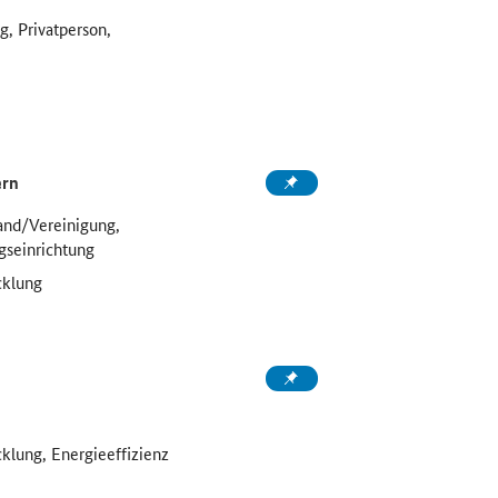
, Privatperson,
ern
and/Vereinigung,
gseinrichtung
cklung
klung, Energieeffizienz