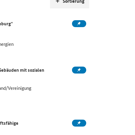
Sortierung
nburg“
nergien
Gebäuden mit sozialen
and/Vereinigung
ftsfähige