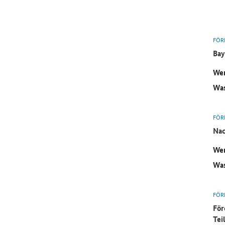
FÖR
Bay
Wer
Was
FÖR
Nac
Wer
Was
FÖR
För
Tei