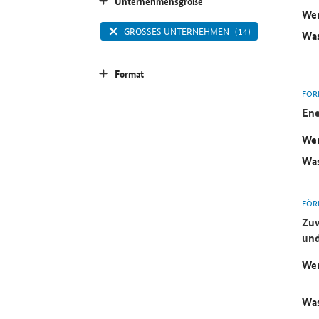
Unternehmensgröße
Wer
GROSSES UNTERNEHMEN
(14)
Was
Format
FÖR
Ene
Wer
Was
FÖR
Zuw
und
Wer
Was