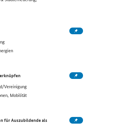
ung
nergien
 verknüpfen
d/Vereinigung
onen, Mobilität
 für Auszubildende als