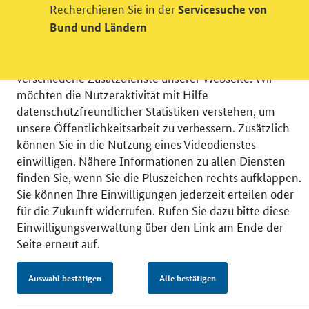
Recherchieren Sie in der
Servicesuche von
Einwilligung in Tracking und / oder
Bund und Ländern
Videodienst
Wir bitten Sie an dieser Stelle um Ihre Einwilligung für
verschiedene Zusatzdienste unserer Webseite: Wir
möchten die Nutzeraktivität mit Hilfe
datenschutzfreundlicher Statistiken verstehen, um
unsere Öffentlichkeitsarbeit zu verbessern. Zusätzlich
können Sie in die Nutzung eines Videodienstes
© 2026 Bundesministerium für Wirtschaft und Energie
einwilligen. Nähere Informationen zu allen Diensten
RSS
Benutzerhinweise
Inhaltsverzeichnis
finden Sie, wenn Sie die Pluszeichen rechts aufklappen.
Impressum
Barrierefreiheit
Datenschutz
Sie können Ihre Einwilligungen jederzeit erteilen oder
Einwilligungsverwaltung
für die Zukunft widerrufen. Rufen Sie dazu bitte diese
Einwilligungsverwaltung über den Link am Ende der
Seite erneut auf.
Auswahl bestätigen
Alle bestätigen