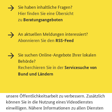
Sie haben inhaltliche Fragen?
Hier finden Sie eine Übersicht
zu
Beratungsangeboten
An aktuellen Meldungen interessiert?
Abonnieren Sie den
RSS-Feed
Einwilligung in Tracking und / oder
Sie suchen Online-Angebote Ihrer lokalen
Behörde?
Videodienst
Recherchieren Sie in der
Servicesuche von
Wir bitten Sie an dieser Stelle um Ihre Einwilligung für
Bund und Ländern
verschiedene Zusatzdienste unserer Webseite: Wir
möchten die Nutzeraktivität mit Hilfe
datenschutzfreundlicher Statistiken verstehen, um
unsere Öffentlichkeitsarbeit zu verbessern. Zusätzlich
können Sie in die Nutzung eines Videodienstes
einwilligen. Nähere Informationen zu allen Diensten