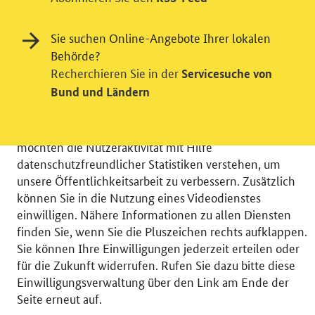
Sie suchen Online-Angebote Ihrer lokalen
Behörde?
Einwilligung in Tracking und / oder
Recherchieren Sie in der
Servicesuche von
Videodienst
Bund und Ländern
Wir bitten Sie an dieser Stelle um Ihre Einwilligung für
verschiedene Zusatzdienste unserer Webseite: Wir
möchten die Nutzeraktivität mit Hilfe
datenschutzfreundlicher Statistiken verstehen, um
unsere Öffentlichkeitsarbeit zu verbessern. Zusätzlich
können Sie in die Nutzung eines Videodienstes
einwilligen. Nähere Informationen zu allen Diensten
© 2026 Bundesministerium für Wirtschaft und Energie
finden Sie, wenn Sie die Pluszeichen rechts aufklappen.
RSS
Benutzerhinweise
Inhaltsverzeichnis
Sie können Ihre Einwilligungen jederzeit erteilen oder
Impressum
Barrierefreiheit
Datenschutz
für die Zukunft widerrufen. Rufen Sie dazu bitte diese
Einwilligungsverwaltung
Einwilligungsverwaltung über den Link am Ende der
Seite erneut auf.