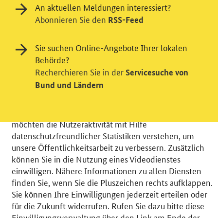
An aktuellen Meldungen interessiert?
Abonnieren Sie den
RSS-Feed
Sie suchen Online-Angebote Ihrer lokalen
Behörde?
Einwilligung in Tracking und / oder
Recherchieren Sie in der
Servicesuche von
Videodienst
Bund und Ländern
Wir bitten Sie an dieser Stelle um Ihre Einwilligung für
verschiedene Zusatzdienste unserer Webseite: Wir
möchten die Nutzeraktivität mit Hilfe
datenschutzfreundlicher Statistiken verstehen, um
unsere Öffentlichkeitsarbeit zu verbessern. Zusätzlich
können Sie in die Nutzung eines Videodienstes
einwilligen. Nähere Informationen zu allen Diensten
© 2026 Bundesministerium für Wirtschaft und Energie
finden Sie, wenn Sie die Pluszeichen rechts aufklappen.
RSS
Benutzerhinweise
Inhaltsverzeichnis
Sie können Ihre Einwilligungen jederzeit erteilen oder
Impressum
Barrierefreiheit
Datenschutz
für die Zukunft widerrufen. Rufen Sie dazu bitte diese
Einwilligungsverwaltung
Einwilligungsverwaltung über den Link am Ende der