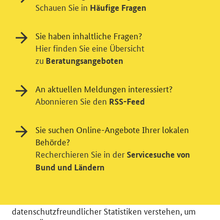
Schauen Sie in
Häufige Fragen
Sie haben inhaltliche Fragen?
Hier finden Sie eine Übersicht
zu
Beratungsangeboten
An aktuellen Meldungen interessiert?
Abonnieren Sie den
RSS-Feed
Sie suchen Online-Angebote Ihrer lokalen
Behörde?
Einwilligung in Tracking und / oder
Recherchieren Sie in der
Servicesuche von
Videodienst
Bund und Ländern
Wir bitten Sie an dieser Stelle um Ihre Einwilligung für
verschiedene Zusatzdienste unserer Webseite: Wir
möchten die Nutzeraktivität mit Hilfe
datenschutzfreundlicher Statistiken verstehen, um