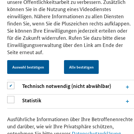
unsere Öffentlichkeitsarbeit zu verbessern. Zusätzlich
können Sie in die Nutzung eines Videodienstes
einwilligen. Nähere Informationen zu allen Diensten
© 2026 Bundesministerium für Wirtschaft und Energie
finden Sie, wenn Sie die Pluszeichen rechts aufklappen.
RSS
Benutzerhinweise
Inhaltsverzeichnis
Sie können Ihre Einwilligungen jederzeit erteilen oder
Impressum
Barrierefreiheit
Datenschutz
für die Zukunft widerrufen. Rufen Sie dazu bitte diese
Einwilligungsverwaltung
Einwilligungsverwaltung über den Link am Ende der
Seite erneut auf.
Auswahl bestätigen
Alle bestätigen
Technisch notwendig (nicht abwählbar)
Statistik
Ausführliche Informationen über Ihre Betroffenenrechte
und darüber, wie wir Ihre Privatsphäre schützen,
entnehmen Sie bitte unserer
Datenschutzerklärung
.