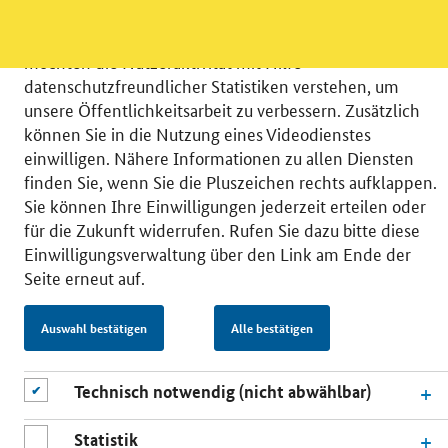
Wir bitten Sie an dieser Stelle um Ihre Einwilligung für
verschiedene Zusatzdienste unserer Webseite: Wir
möchten die Nutzeraktivität mit Hilfe
datenschutzfreundlicher Statistiken verstehen, um
unsere Öffentlichkeitsarbeit zu verbessern. Zusätzlich
können Sie in die Nutzung eines Videodienstes
einwilligen. Nähere Informationen zu allen Diensten
© 2026 Bundesministerium für Wirtschaft und Energie
finden Sie, wenn Sie die Pluszeichen rechts aufklappen.
RSS
Benutzerhinweise
Inhaltsverzeichnis
Sie können Ihre Einwilligungen jederzeit erteilen oder
Impressum
Barrierefreiheit
Datenschutz
für die Zukunft widerrufen. Rufen Sie dazu bitte diese
Einwilligungsverwaltung
Einwilligungsverwaltung über den Link am Ende der
Seite erneut auf.
Auswahl bestätigen
Alle bestätigen
Technisch notwendig (nicht abwählbar)
Statistik