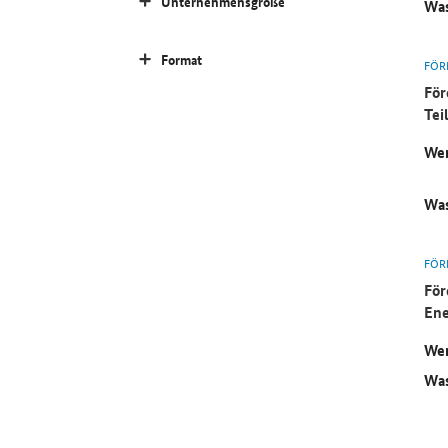
Unternehmensgröße
Was
Format
FÖR
För
Tei
Wer
Was
FÖR
För
Ene
Wer
Was