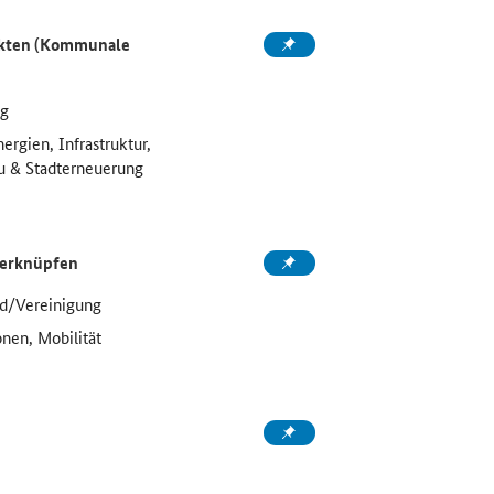
ekten (Kommunale
ng
ergien, Infrastruktur,
u & Stadterneuerung
 verknüpfen
d/Vereinigung
onen, Mobilität