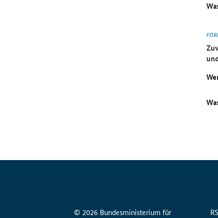
Was
FÖR
Zuw
und
Wer
Was
© 2026 Bundesministerium für
R