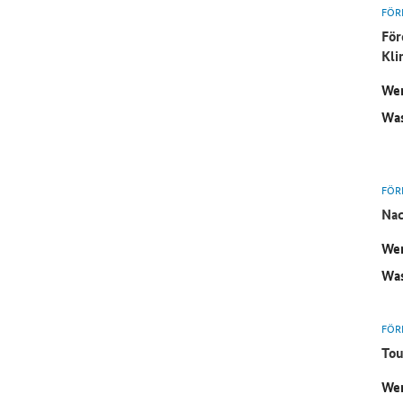
FÖR
För
Kli
Wer
Was
FÖR
Nac
Wer
Was
FÖR
Tou
Wer