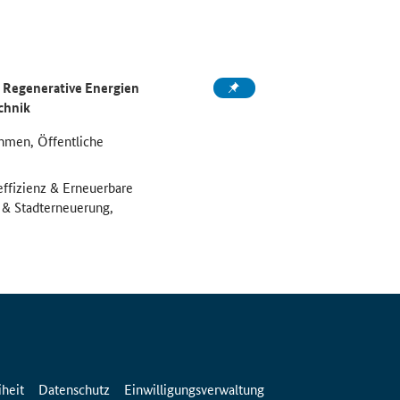
Regenerative Energien
chnik
hmen, Öffentliche
effizienz & Erneuerbare
u & Stadterneuerung,
iheit
Datenschutz
Einwilligungsverwaltung