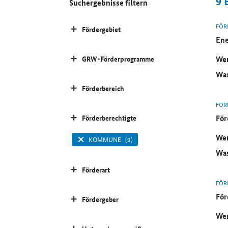
9
Suchergebnisse filtern
FÖR
Fördergebiet
Ene
Wer
GRW-Förderprogramme
Was
Förderbereich
FÖR
För
Förderberechtigte
Wer
KOMMUNE
(9)
Was
Förderart
FÖR
För
Fördergeber
Wer