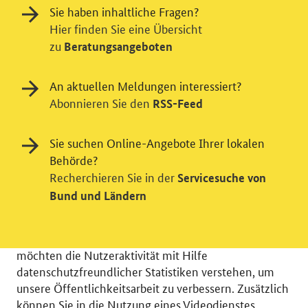
Sie haben inhaltliche Fragen?
Hier finden Sie eine Übersicht
zu
Beratungsangeboten
An aktuellen Meldungen interessiert?
Abonnieren Sie den
RSS-Feed
Sie suchen Online-Angebote Ihrer lokalen
Behörde?
Einwilligung in Tracking und / oder
Recherchieren Sie in der
Servicesuche von
Bund und Ländern
Videodienst
Wir bitten Sie an dieser Stelle um Ihre Einwilligung für
verschiedene Zusatzdienste unserer Webseite: Wir
möchten die Nutzeraktivität mit Hilfe
datenschutzfreundlicher Statistiken verstehen, um
unsere Öffentlichkeitsarbeit zu verbessern. Zusätzlich
können Sie in die Nutzung eines Videodienstes