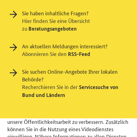
Sie haben inhaltliche Fragen?
Hier finden Sie eine Übersicht
zu
Beratungsangeboten
An aktuellen Meldungen interessiert?
Abonnieren Sie den
RSS-Feed
Einwilligung in Tracking und / oder
Sie suchen Online-Angebote Ihrer lokalen
Behörde?
Videodienst
Recherchieren Sie in der
Servicesuche von
Wir bitten Sie an dieser Stelle um Ihre Einwilligung für
Bund und Ländern
verschiedene Zusatzdienste unserer Webseite: Wir
möchten die Nutzeraktivität mit Hilfe
datenschutzfreundlicher Statistiken verstehen, um
unsere Öffentlichkeitsarbeit zu verbessern. Zusätzlich
können Sie in die Nutzung eines Videodienstes
einwilligen. Nähere Informationen zu allen Diensten