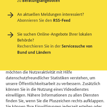
zu
Beratungsangeboten
An aktuellen Meldungen interessiert?
Abonnieren Sie den
RSS-Feed
Sie suchen Online-Angebote Ihrer lokalen
Behörde?
Einwilligung in Tracking und / oder
Recherchieren Sie in der
Servicesuche von
Videodienst
Bund und Ländern
Wir bitten Sie an dieser Stelle um Ihre Einwilligung für
verschiedene Zusatzdienste unserer Webseite: Wir
möchten die Nutzeraktivität mit Hilfe
datenschutzfreundlicher Statistiken verstehen, um
unsere Öffentlichkeitsarbeit zu verbessern. Zusätzlich
können Sie in die Nutzung eines Videodienstes
einwilligen. Nähere Informationen zu allen Diensten
© 2026 Bundesministerium für Wirtschaft und Energie
finden Sie, wenn Sie die Pluszeichen rechts aufklappen.
RSS
Benutzerhinweise
Inhaltsverzeichnis
Sie können Ihre Einwilligungen jederzeit erteilen oder
Impressum
Barrierefreiheit
Datenschutz