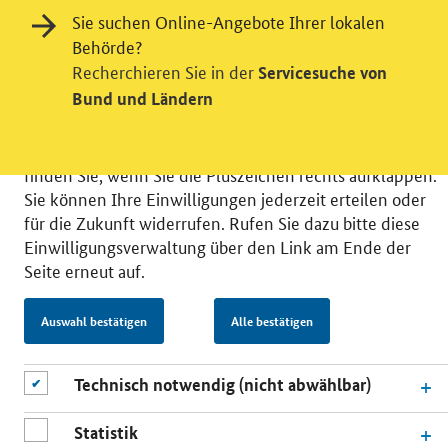
Wir bitten Sie an dieser Stelle um Ihre Einwilligung für
Sie suchen Online-Angebote Ihrer lokalen
verschiedene Zusatzdienste unserer Webseite: Wir
Behörde?
möchten die Nutzeraktivität mit Hilfe
Recherchieren Sie in der
Servicesuche von
datenschutzfreundlicher Statistiken verstehen, um
Bund und Ländern
unsere Öffentlichkeitsarbeit zu verbessern. Zusätzlich
können Sie in die Nutzung eines Videodienstes
einwilligen. Nähere Informationen zu allen Diensten
finden Sie, wenn Sie die Pluszeichen rechts aufklappen.
Sie können Ihre Einwilligungen jederzeit erteilen oder
für die Zukunft widerrufen. Rufen Sie dazu bitte diese
Einwilligungsverwaltung über den Link am Ende der
Seite erneut auf.
© 2026 Bundesministerium für Wirtschaft und Energie
RSS
Benutzerhinweise
Inhaltsverzeichnis
Auswahl bestätigen
Alle bestätigen
Impressum
Barrierefreiheit
Datenschutz
Einwilligungsverwaltung
Technisch notwendig (nicht abwählbar)
Statistik