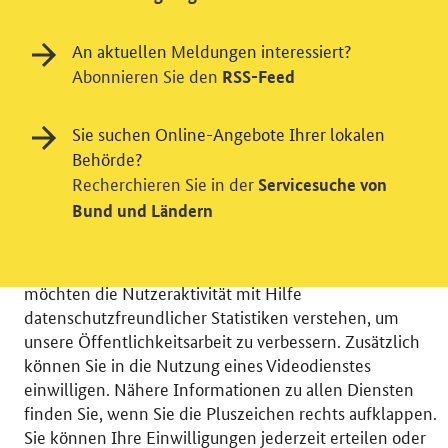
An aktuellen Meldungen interessiert?
Abonnieren Sie den
RSS-Feed
Sie suchen Online-Angebote Ihrer lokalen
Behörde?
Einwilligung in Tracking und / oder
Recherchieren Sie in der
Servicesuche von
Videodienst
Bund und Ländern
Wir bitten Sie an dieser Stelle um Ihre Einwilligung für
verschiedene Zusatzdienste unserer Webseite: Wir
möchten die Nutzeraktivität mit Hilfe
datenschutzfreundlicher Statistiken verstehen, um
unsere Öffentlichkeitsarbeit zu verbessern. Zusätzlich
können Sie in die Nutzung eines Videodienstes
einwilligen. Nähere Informationen zu allen Diensten
© 2026 Bundesministerium für Wirtschaft und Energie
finden Sie, wenn Sie die Pluszeichen rechts aufklappen.
RSS
Benutzerhinweise
Inhaltsverzeichnis
Sie können Ihre Einwilligungen jederzeit erteilen oder
Impressum
Barrierefreiheit
Datenschutz