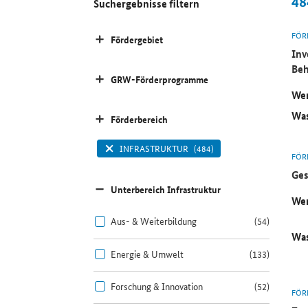
48
Suchergebnisse filtern
FÖR
Fördergebiet
Inv
Beh
GRW-Förderprogramme
Wer
Was
Förderbereich
INFRASTRUKTUR
(484)
FÖR
Ges
Unterbereich Infrastruktur
Wer
Aus- & Weiterbildung
(54)
Was
Energie & Umwelt
(133)
Forschung & Innovation
(52)
FÖR