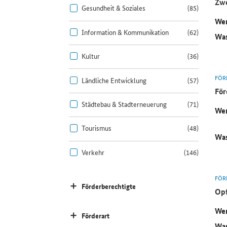
Zwe
Gesundheit & Soziales
(85)
Wer
Information & Kommunikation
(62)
Was
Kultur
(36)
FÖR
Ländliche Entwicklung
(57)
För
Städtebau & Stadterneuerung
(71)
Wer
Tourismus
(48)
Was
Verkehr
(146)
FÖR
Förderberechtigte
Opf
Wer
Förderart
Was