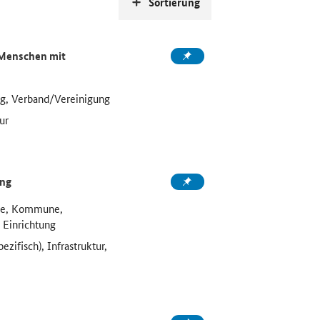
Sortierung
 Menschen mit
g, Verband/Vereinigung
ur
ung
ule, Kommune,
 Einrichtung
zifisch), Infrastruktur,