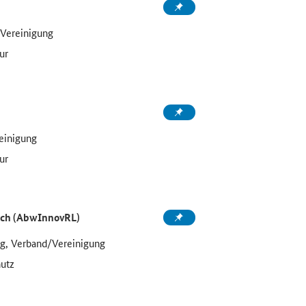
/Vereinigung
ur
einigung
ur
ich (AbwInnovRL)
g, Verband/Vereinigung
hutz