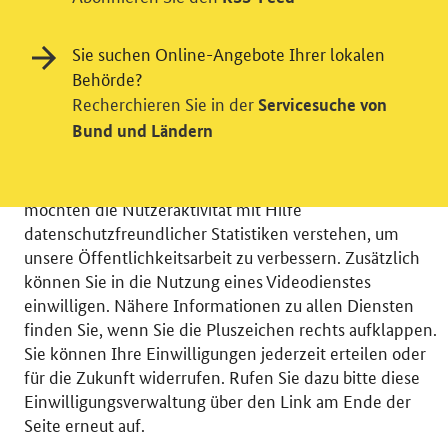
Sie suchen Online-Angebote Ihrer lokalen
Behörde?
Einwilligung in Tracking und / oder
Recherchieren Sie in der
Servicesuche von
Videodienst
Bund und Ländern
Wir bitten Sie an dieser Stelle um Ihre Einwilligung für
verschiedene Zusatzdienste unserer Webseite: Wir
möchten die Nutzeraktivität mit Hilfe
datenschutzfreundlicher Statistiken verstehen, um
unsere Öffentlichkeitsarbeit zu verbessern. Zusätzlich
können Sie in die Nutzung eines Videodienstes
einwilligen. Nähere Informationen zu allen Diensten
© 2026 Bundesministerium für Wirtschaft und Energie
finden Sie, wenn Sie die Pluszeichen rechts aufklappen.
RSS
Benutzerhinweise
Inhaltsverzeichnis
Sie können Ihre Einwilligungen jederzeit erteilen oder
Impressum
Barrierefreiheit
Datenschutz
für die Zukunft widerrufen. Rufen Sie dazu bitte diese
Einwilligungsverwaltung
Einwilligungsverwaltung über den Link am Ende der
Seite erneut auf.